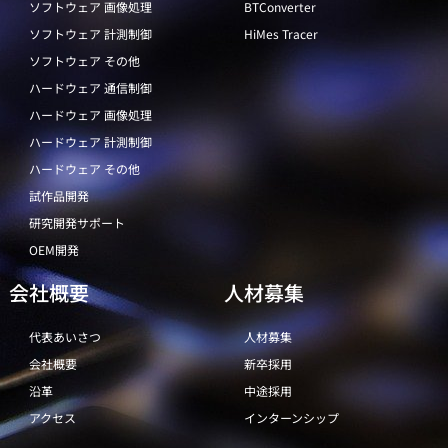
ソフトウェア 画像処理
BTConverter
ソフトウェア 計測制御
HiMes Tracer
ソフトウェア その他
ハードウェア 通信制御
ハードウェア 画像処理
ハードウェア 計測制御
ハードウェア その他
試作品開発
研究開発サポート
OEM開発
会社概要
人材募集
代表あいさつ
人材募集
会社概要
新卒採用
沿革
中途採用
アクセス
インターンシップ