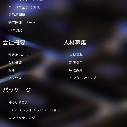
ハードウェア その他
試作品開発
研究開発サポート
OEM開発
会社概要
人材募集
代表あいさつ
人材募集
会社概要
新卒採用
沿革
中途採用
アクセス
インターンシップ
パッケージ
FPGA IPコア
デバイスドライバ ソリューション
コンサルティング